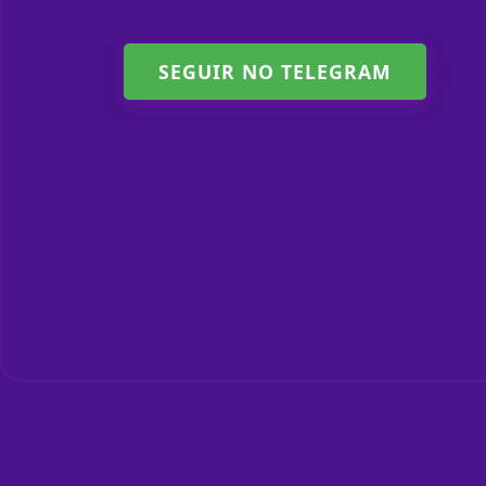
SEGUIR NO TELEGRAM