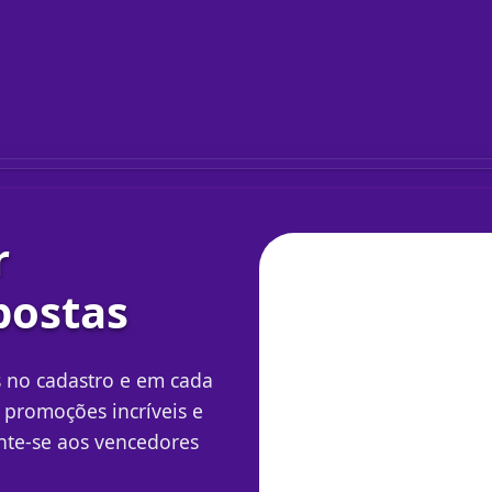
r
postas
 no cadastro e em cada
 promoções incríveis e
unte-se aos vencedores