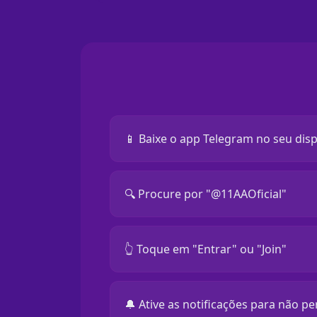
📱 Baixe o app Telegram no seu disp
🔍 Procure por "@11AAOficial"
👆 Toque em "Entrar" ou "Join"
🔔 Ative as notificações para não p