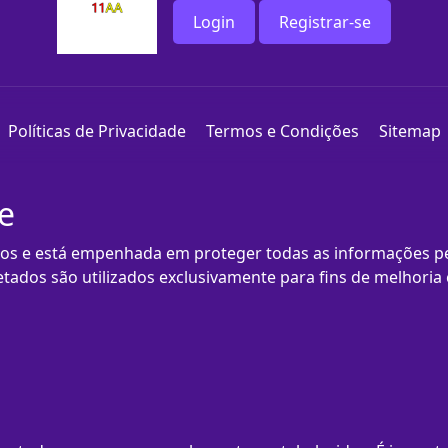
Login
Registrar-se
Políticas de Privacidade
Termos e Condições
Sitemap
de
rios e está empenhada em proteger todas as informações p
tados são utilizados exclusivamente para fins de melhoria