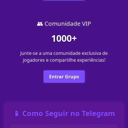
👥 Comunidade VIP
1000+
Junte-se a uma comunidade exclusiva de
jogadores e compartilhe experiências!
Entrar Grupo
📱 Como Seguir no Telegram