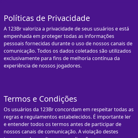
Políticas de Privacidade
A 123Br valoriza a privacidade de seus usuários e está
empenhada em proteger todas as informações
pessoais fornecidas durante o uso de nossos canais de
comunicação. Todos os dados coletados são utilizados
exclusivamente para fins de melhoria contínua da
experiência de nossos jogadores.
Termos e Condições
Os usuários da 123Br concordam em respeitar todas as
regras e regulamentos estabelecidos. É importante ler
e entender todos os termos antes de participar de
nossos canais de comunicação. A violação destes