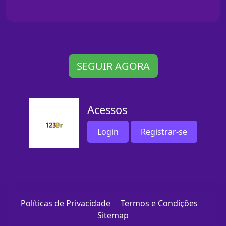
SEGUIR AGORA
Acessos
Login
Registrar-se
Políticas de Privacidade
Termos e Condições
Sitemap