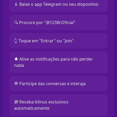
📱 Baixe o app Telegram no seu dispositivo
🔍 Procure por "@123BrOficial"
👆 Toque em "Entrar" ou "Join"
🔔 Ative as notificações para não perder
nada
💬 Participe das conversas e interaja
🎁 Receba bônus exclusivos
automaticamente