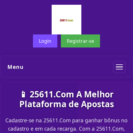
Login
Registrar-se
Menu
📱 25611.Com A Melhor
Plataforma de Apostas
Cadastre-se na 25611.Com para ganhar bônus no
cadastro e em cada recarga. Com a 25611.Com,