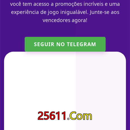
você tem acesso a promoções incríveis e uma
experiência de jogo inigualável. Junte-se aos
vencedores agora!
SEGUIR NO TELEGRAM