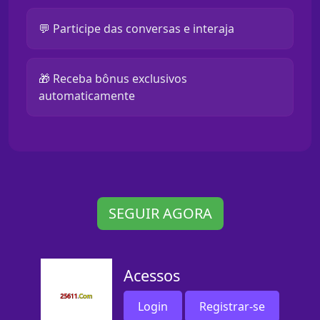
💬 Participe das conversas e interaja
🎁 Receba bônus exclusivos
automaticamente
SEGUIR AGORA
Acessos
Login
Registrar-se