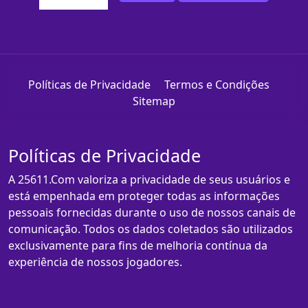
Políticas de Privacidade
Termos e Condições
Sitemap
Políticas de Privacidade
A 25611.Com valoriza a privacidade de seus usuários e
está empenhada em proteger todas as informações
pessoais fornecidas durante o uso de nossos canais de
comunicação. Todos os dados coletados são utilizados
exclusivamente para fins de melhoria contínua da
experiência de nossos jogadores.