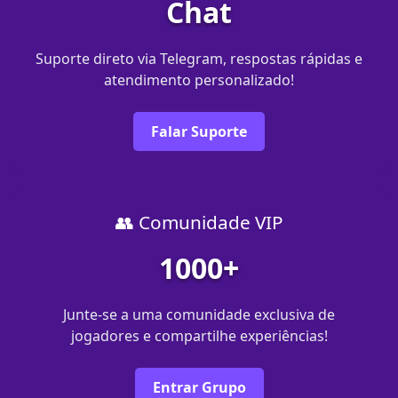
Chat
Suporte direto via Telegram, respostas rápidas e
atendimento personalizado!
Falar Suporte
👥 Comunidade VIP
1000+
Junte-se a uma comunidade exclusiva de
jogadores e compartilhe experiências!
Entrar Grupo