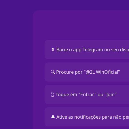
📱 Baixe o app Telegram no seu disp
🔍 Procure por "@2L WinOficial"
👆 Toque em "Entrar" ou "Join"
🔔 Ative as notificações para não p