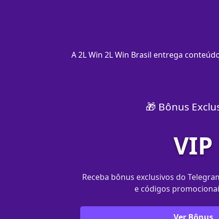
A 2L Win 2L Win Brasil entrega conteúd
🎁 Bônus Exclu
VIP
Receba bônus exclusivos do Telegra
e códigos promocionai
Ver Bônus