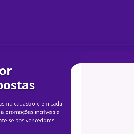
or
postas
us no cadastro e em cada
 a promoções incríveis e
unte-se aos vencedores