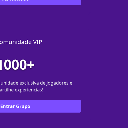
Comunidade VIP
1000+
unidade exclusiva de jogadores e
rtilhe experiências!
Entrar Grupo