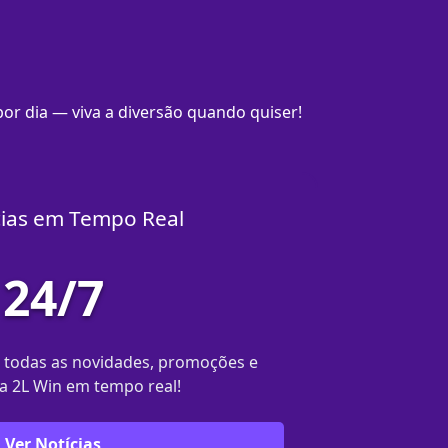
or dia — viva a diversão quando quiser!
cias em Tempo Real
24/7
e todas as novidades, promoções e
a 2L Win em tempo real!
Ver Notícias