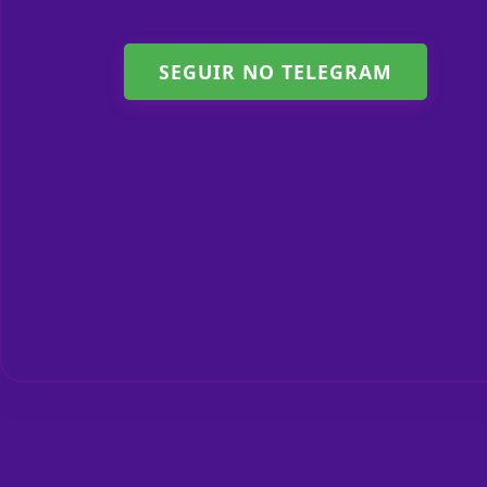
SEGUIR NO TELEGRAM