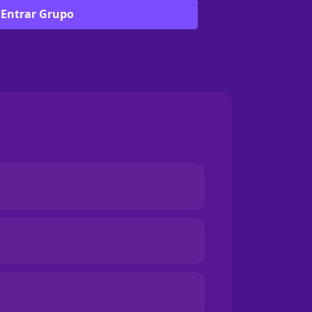
Entrar Grupo