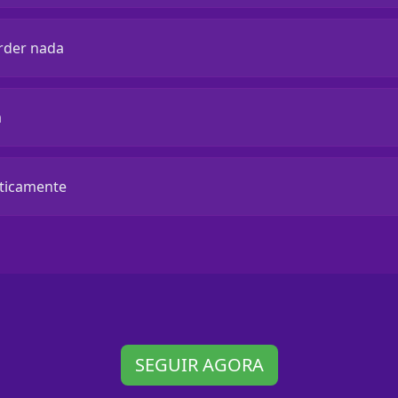
erder nada
a
aticamente
SEGUIR AGORA