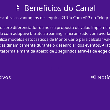
📱 Benefícios do Canal
scubra as vantagens de seguir a 2UUu Com APP no Teleg
ui o core diferenciador da nossa proposta de valor. Imple
a com adaptive bitrate streaming, sincronizado com overlay
tiliza modelos estocásticos de Monte Carlo para calcular va
as dinamicamente durante o desenrolar dos eventos. A latê
lataforma é mantida abaixo de 2 segundos através de edge 
sivos
📢 Notí