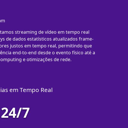
ram
mentamos streaming de vídeo em tempo real
s de dados estatísticos atualizados frame-
lores justos em tempo real, permitindo que
ncia end-to-end desde o evento físico até a
computing e otimizações de rede.
cias em Tempo Real
24/7