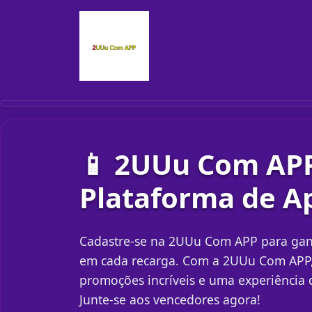
📱 2UUu Com AP
Plataforma de A
Cadastre-se na 2UUu Com APP para gan
em cada recarga. Com a 2UUu Com APP,
promoções incríveis e uma experiência d
Junte-se aos vencedores agora!