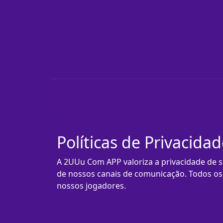
Políticas de Privacida
A 2UUu Com APP valoriza a privacidade de 
de nossos canais de comunicação. Todos os 
nossos jogadores.