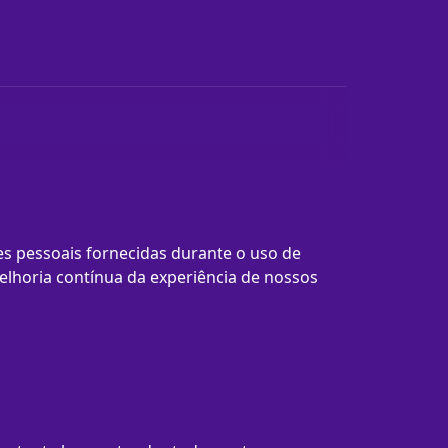
s pessoais fornecidas durante o uso de
elhoria contínua da experiência de nossos