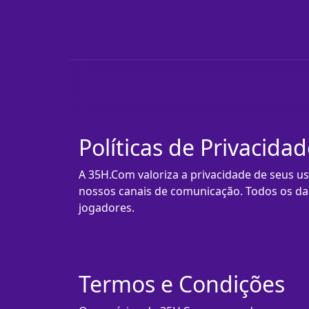
Políticas de Privacida
A 35H.Com valoriza a privacidade de seus 
nossos canais de comunicação. Todos os dad
jogadores.
Termos e Condições