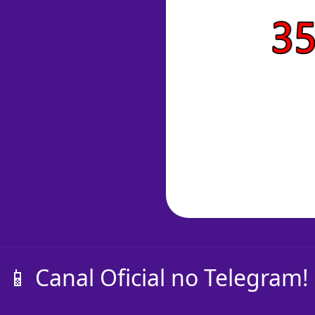
📱 Canal Oficial no Telegram!