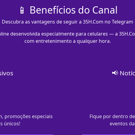
📱 Benefícios do Canal
Descubra as vantagens de seguir a 35H.Com no Telegram
ne desenvolvida especialmente para celulares — a 35H.Com 
com entretenimento a qualquer hora.
sivos
📢 Notí
m, promoções especiais
Fique por dentro d
s únicos!
eventos da