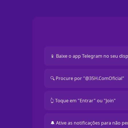
📱 Baixe o app Telegram no seu disp
🔍 Procure por "@35H.ComOficial"
👆 Toque em "Entrar" ou "Join"
🔔 Ative as notificações para não p