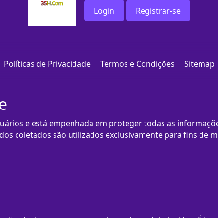
Login
Registrar-se
Políticas de Privacidade
Termos e Condições
Sitemap
de
usuários e está empenhada em proteger todas as informaçõe
os coletados são utilizados exclusivamente para fins de m