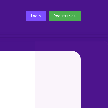
Login
Registrar-se