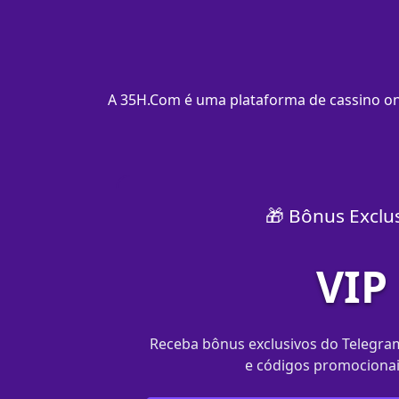
A 35H.Com é uma plataforma de cassino onli
🎁 Bônus Exclu
VIP
Receba bônus exclusivos do Telegra
e códigos promocionai