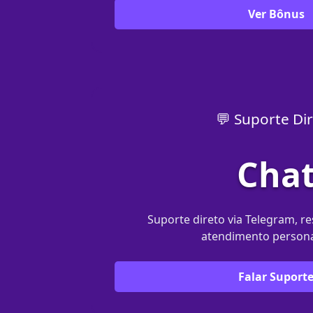
Ver Bônus
💬 Suporte Di
Cha
Suporte direto via Telegram, r
atendimento persona
Falar Suport