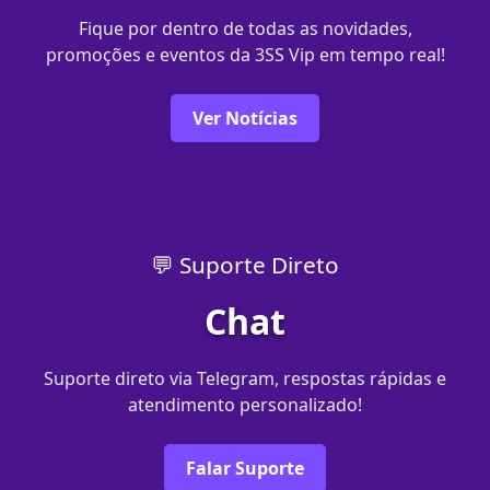
Fique por dentro de todas as novidades,
promoções e eventos da 3SS Vip em tempo real!
Ver Notícias
💬 Suporte Direto
Chat
Suporte direto via Telegram, respostas rápidas e
atendimento personalizado!
Falar Suporte