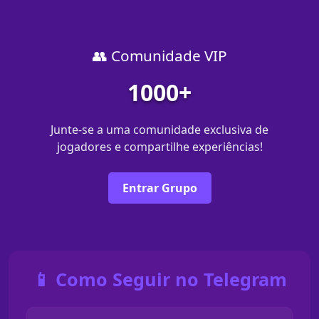
👥 Comunidade VIP
1000+
Junte-se a uma comunidade exclusiva de
jogadores e compartilhe experiências!
Entrar Grupo
📱 Como Seguir no Telegram