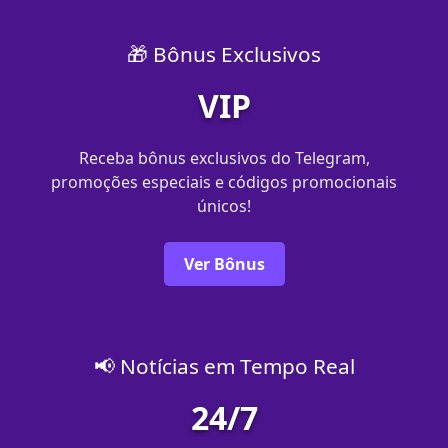
🎁 Bônus Exclusivos
VIP
Receba bônus exclusivos do Telegram,
promoções especiais e códigos promocionais
únicos!
Ver Bônus
📢 Notícias em Tempo Real
24/7