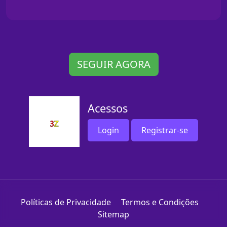
SEGUIR AGORA
Acessos
Login
Registrar-se
Políticas de Privacidade
Termos e Condições
Sitemap