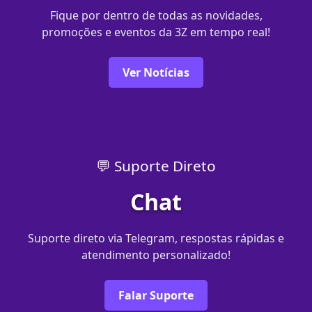
Fique por dentro de todas as novidades,
promoções e eventos da 3Z em tempo real!
Ver Notícias
💬 Suporte Direto
Chat
Suporte direto via Telegram, respostas rápidas e
atendimento personalizado!
Falar Suporte