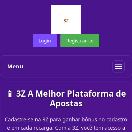
Login
Registrar-se
Menu
📱 3Z A Melhor Plataforma de
Apostas
Cadastre-se na 3Z para ganhar bônus no cadastro
e em cada recarga. Com a 3Z, você tem acesso a