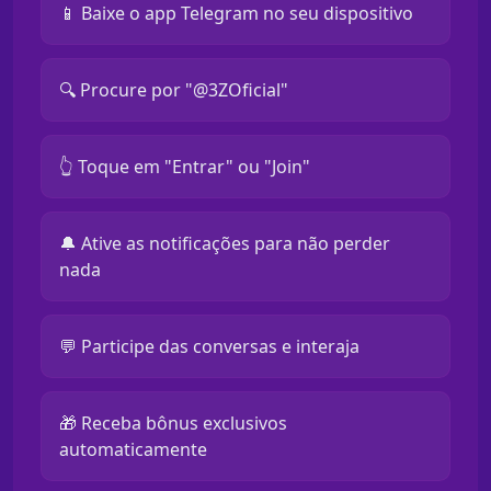
📱 Baixe o app Telegram no seu dispositivo
🔍 Procure por "@3ZOficial"
👆 Toque em "Entrar" ou "Join"
🔔 Ative as notificações para não perder
nada
💬 Participe das conversas e interaja
🎁 Receba bônus exclusivos
automaticamente