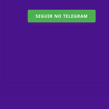
SEGUIR NO TELEGRAM