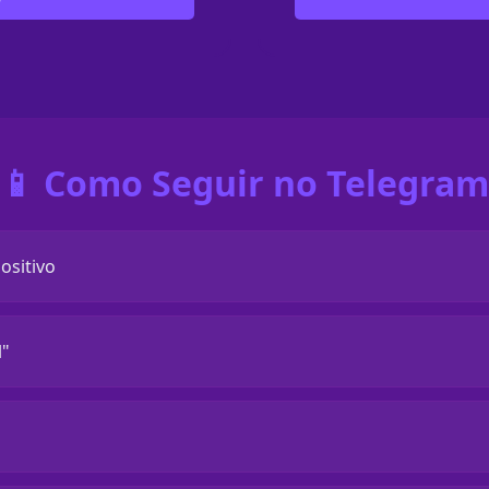
📱 Como Seguir no Telegram
ositivo
l"