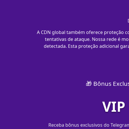
A CDN global também oferece proteção co
tentativas de ataque. Nossa rede é m
detectada. Esta proteção adicional ga
🎁 Bônus Exclu
VIP
Receba bônus exclusivos do Telegra