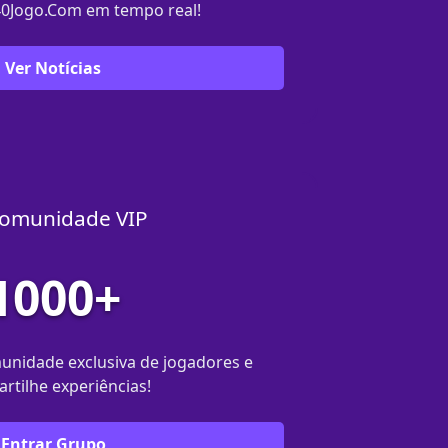
40Jogo.Com em tempo real!
Ver Notícias
Comunidade VIP
1000+
unidade exclusiva de jogadores e
rtilhe experiências!
Entrar Grupo