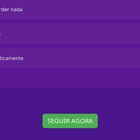
erder nada
a
aticamente
SEGUIR AGORA