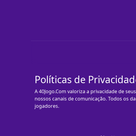
Políticas de Privacida
A 40Jogo.Com valoriza a privacidade de seu
nossos canais de comunicação. Todos os dad
jogadores.