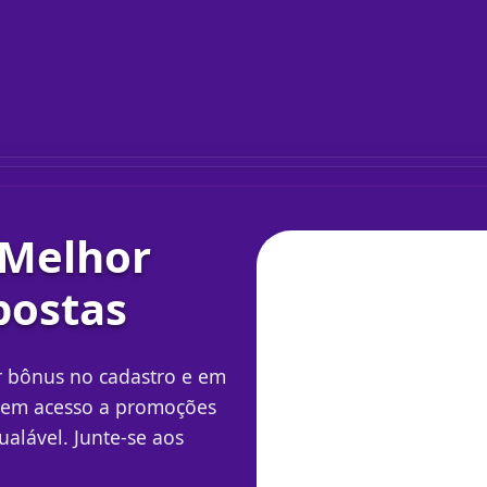
 Melhor
postas
r bônus no cadastro e em
 tem acesso a promoções
ualável. Junte-se aos