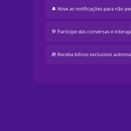
🔔 Ative as notificações para não p
💬 Participe das conversas e interaj
🎁 Receba bônus exclusivos autom