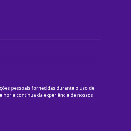
ções pessoais fornecidas durante o uso de
elhoria contínua da experiência de nossos