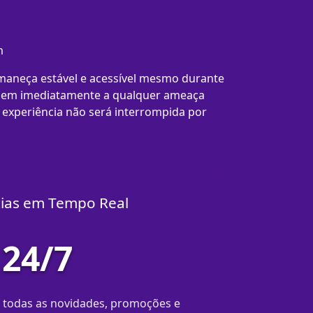
m
maneça estável e acessível mesmo durante
ondem imediatamente a qualquer ameaça
 experiência não será interrompida por
cias em Tempo Real
24/7
e todas as novidades, promoções e