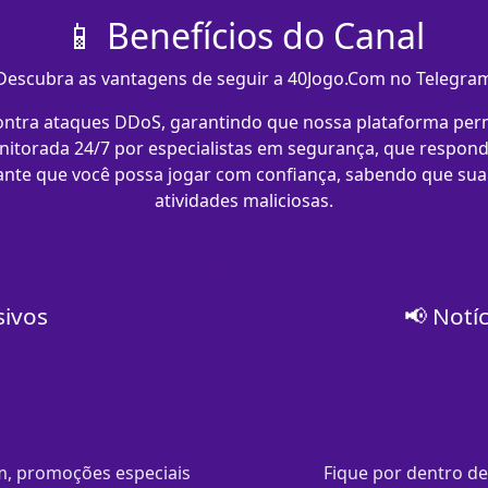
📱 Benefícios do Canal
Descubra as vantagens de seguir a 40Jogo.Com no Telegra
ntra ataques DDoS, garantindo que nossa plataforma per
onitorada 24/7 por especialistas em segurança, que resp
rante que você possa jogar com confiança, sabendo que sua
atividades maliciosas.
sivos
📢 Notí
m, promoções especiais
Fique por dentro d