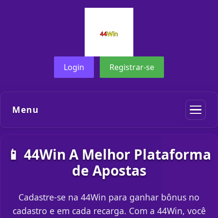
Login
Registrar-se
Menu
📱 44Win A Melhor Plataforma
de Apostas
Cadastre-se na 44Win para ganhar bônus no
cadastro e em cada recarga. Com a 44Win, você