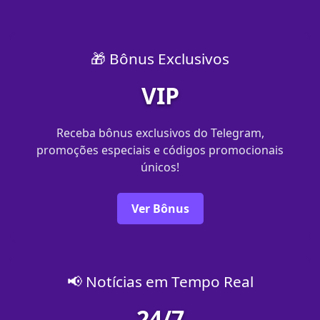
🎁 Bônus Exclusivos
VIP
Receba bônus exclusivos do Telegram,
promoções especiais e códigos promocionais
únicos!
Ver Bônus
📢 Notícias em Tempo Real
24/7