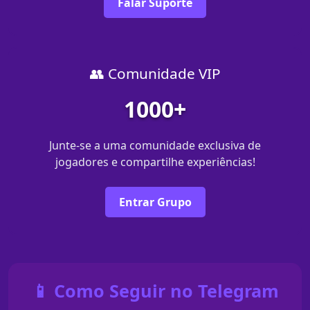
Falar Suporte
👥 Comunidade VIP
1000+
Junte-se a uma comunidade exclusiva de
jogadores e compartilhe experiências!
Entrar Grupo
📱 Como Seguir no Telegram