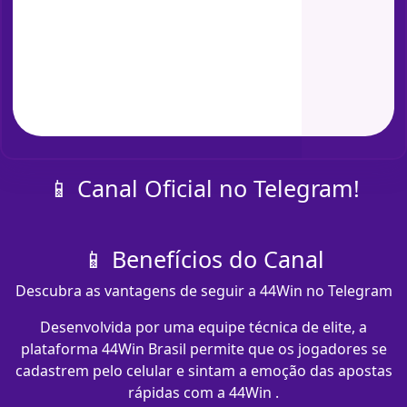
📱 Canal Oficial no Telegram!
📱 Benefícios do Canal
Descubra as vantagens de seguir a 44Win no Telegram
Desenvolvida por uma equipe técnica de elite, a
plataforma 44Win Brasil permite que os jogadores se
cadastrem pelo celular e sintam a emoção das apostas
rápidas com a 44Win .