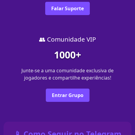
Falar Suporte
👥 Comunidade VIP
1000+
Junte-se a uma comunidade exclusiva de
jogadores e compartilhe experiências!
Entrar Grupo
📱 Como Seguir no Telegram