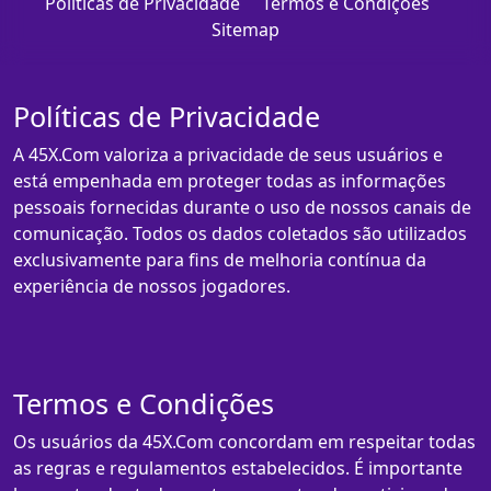
Políticas de Privacidade
Termos e Condições
Sitemap
Políticas de Privacidade
A 45X.Com valoriza a privacidade de seus usuários e
está empenhada em proteger todas as informações
pessoais fornecidas durante o uso de nossos canais de
comunicação. Todos os dados coletados são utilizados
exclusivamente para fins de melhoria contínua da
experiência de nossos jogadores.
Termos e Condições
Os usuários da 45X.Com concordam em respeitar todas
as regras e regulamentos estabelecidos. É importante