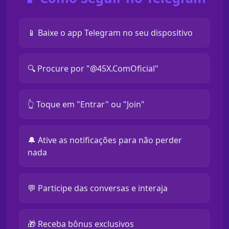
📱 Baixe o app Telegram no seu dispositivo
🔍 Procure por "@45X.ComOficial"
👆 Toque em "Entrar" ou "Join"
🔔 Ative as notificações para não perder
nada
💬 Participe das conversas e interaja
🎁 Receba bônus exclusivos