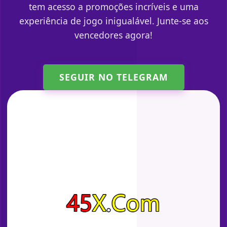
tem acesso a promoções incríveis e uma
experiência de jogo inigualável. Junte-se aos
vencedores agora!
SEGUIR NO TELEGRAM