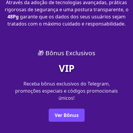
Através da adoção de tecnologias avançadas, práticas
rigorosas de segurança e uma postura transparente, o
48Pg
garante que os dados dos seus usuários sejam
tratados com o máximo cuidado e responsabilidade.
🎁 Bônus Exclusivos
VIP
Receba bônus exclusivos do Telegram,
promoções especiais e códigos promocionais
únicos!
Ver Bônus