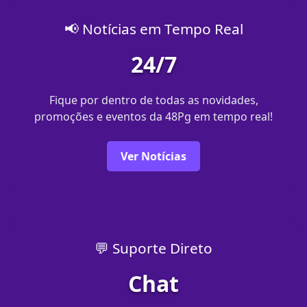
📢 Notícias em Tempo Real
24/7
Fique por dentro de todas as novidades,
promoções e eventos da 48Pg em tempo real!
Ver Notícias
💬 Suporte Direto
Chat