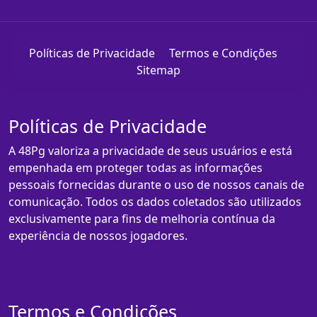
Políticas de Privacidade
Termos e Condições
Sitemap
Políticas de Privacidade
A 48Pg valoriza a privacidade de seus usuários e está
empenhada em proteger todas as informações
pessoais fornecidas durante o uso de nossos canais de
comunicação. Todos os dados coletados são utilizados
exclusivamente para fins de melhoria contínua da
experiência de nossos jogadores.
Termos e Condições