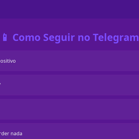
📱 Como Seguir no Telegram
ositivo
"
erder nada