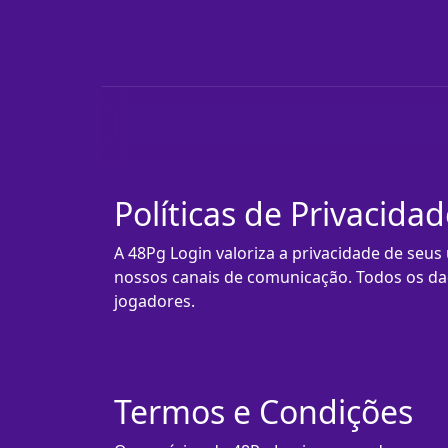
Políticas de Privacida
A 48Pg Login valoriza a privacidade de seu
nossos canais de comunicação. Todos os dad
jogadores.
Termos e Condições