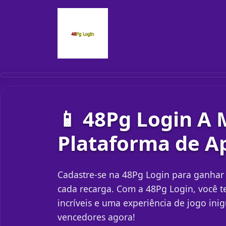
📱 48Pg Login A 
Plataforma de A
Cadastre-se na 48Pg Login para ganhar
cada recarga. Com a 48Pg Login, você 
incríveis e uma experiência de jogo inig
vencedores agora!