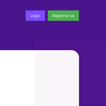
Login
Registrar-se