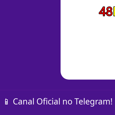
📱 Canal Oficial no Telegram!