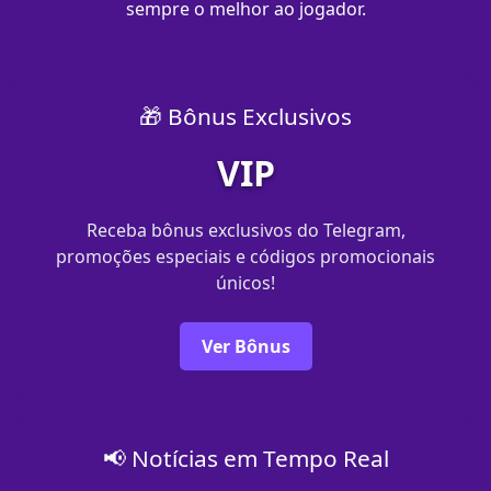
sempre o melhor ao jogador.
🎁 Bônus Exclusivos
VIP
Receba bônus exclusivos do Telegram,
promoções especiais e códigos promocionais
únicos!
Ver Bônus
📢 Notícias em Tempo Real