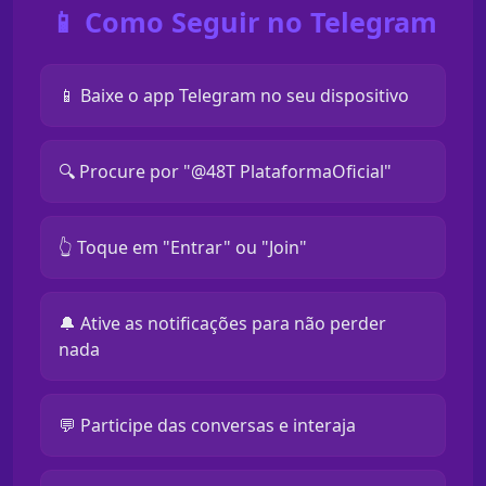
📱 Como Seguir no Telegram
📱 Baixe o app Telegram no seu dispositivo
🔍 Procure por "@48T PlataformaOficial"
👆 Toque em "Entrar" ou "Join"
🔔 Ative as notificações para não perder
nada
💬 Participe das conversas e interaja