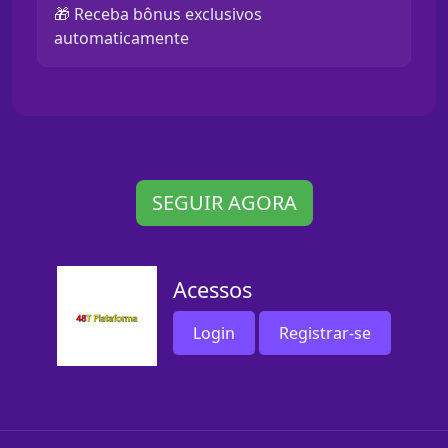
🎁 Receba bônus exclusivos
automaticamente
SEGUIR AGORA
Acessos
Login
Registrar-se