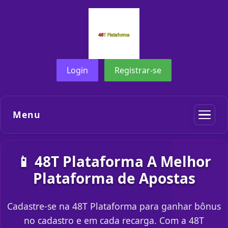
Login
Registrar-se
Menu
📱 48T Plataforma A Melhor
Plataforma de Apostas
Cadastre-se na 48T Plataforma para ganhar bônus
no cadastro e em cada recarga. Com a 48T