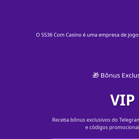
O 5536 Com Casino é uma empresa de jogos
🎁 Bônus Exclu
VIP
Receba bônus exclusivos do Telegra
e códigos promocionai