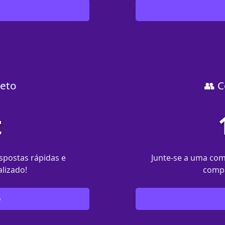
reto
👥 
t
espostas rápidas e
Junte-se a uma com
lizado!
compa
e