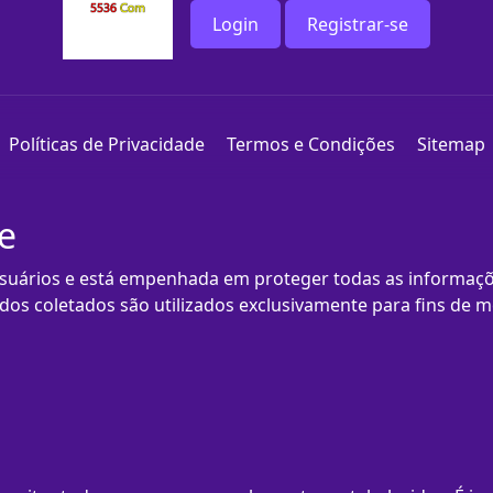
Login
Registrar-se
Políticas de Privacidade
Termos e Condições
Sitemap
de
 usuários e está empenhada em proteger todas as informaçõ
os coletados são utilizados exclusivamente para fins de m