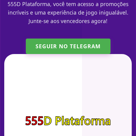
555D Plataforma, você tem acesso a promoções
incríveis e uma experiência de jogo inigualável.
Junte-se aos vencedores agora!
SEGUIR NO TELEGRAM