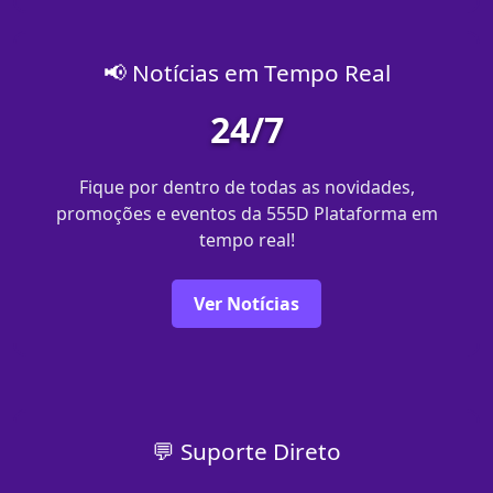
📢 Notícias em Tempo Real
24/7
Fique por dentro de todas as novidades,
promoções e eventos da 555D Plataforma em
tempo real!
Ver Notícias
💬 Suporte Direto