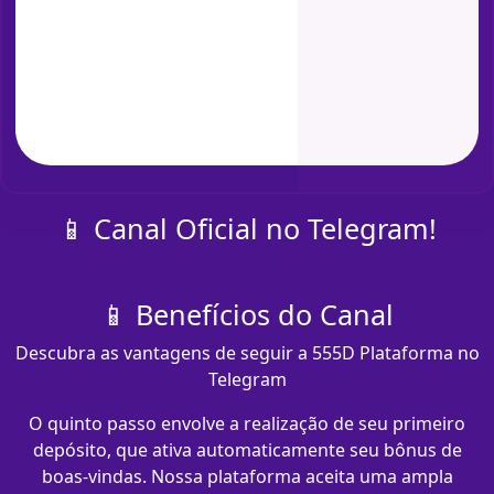
📱 Canal Oficial no Telegram!
📱 Benefícios do Canal
Descubra as vantagens de seguir a 555D Plataforma no
Telegram
O quinto passo envolve a realização de seu primeiro
depósito, que ativa automaticamente seu bônus de
boas-vindas. Nossa plataforma aceita uma ampla