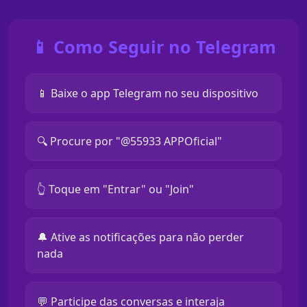
📱 Como Seguir no Telegram
📱 Baixe o app Telegram no seu dispositivo
🔍 Procure por "@55933 APPOficial"
👆 Toque em "Entrar" ou "Join"
🔔 Ative as notificações para não perder
nada
💬 Participe das conversas e interaja