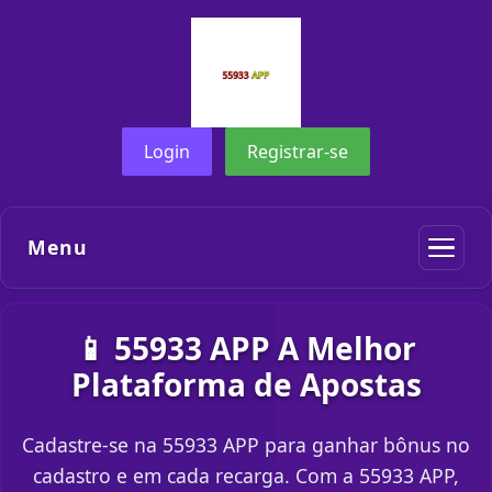
Login
Registrar-se
Menu
📱 55933 APP A Melhor
Plataforma de Apostas
Cadastre-se na 55933 APP para ganhar bônus no
cadastro e em cada recarga. Com a 55933 APP,