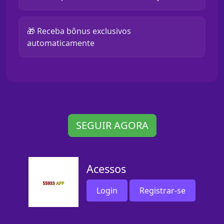
🎁 Receba bônus exclusivos
automaticamente
SEGUIR AGORA
Acessos
Login
Registrar-se