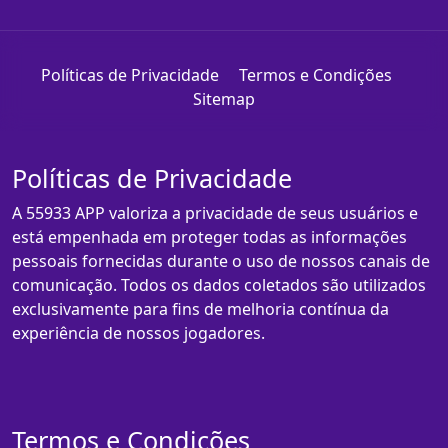
Políticas de Privacidade
Termos e Condições
Sitemap
Políticas de Privacidade
A 55933 APP valoriza a privacidade de seus usuários e
está empenhada em proteger todas as informações
pessoais fornecidas durante o uso de nossos canais de
comunicação. Todos os dados coletados são utilizados
exclusivamente para fins de melhoria contínua da
experiência de nossos jogadores.
Termos e Condições