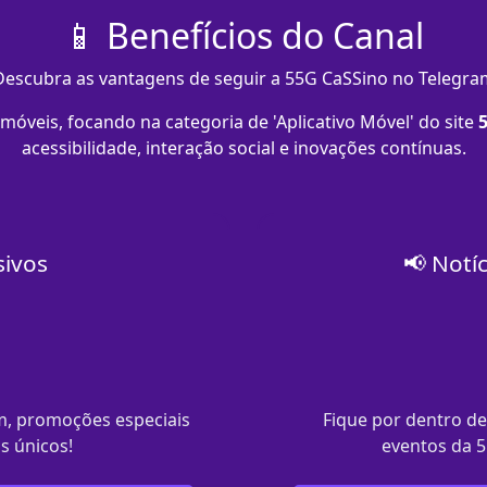
📱 Benefícios do Canal
Descubra as vantagens de seguir a 55G CaSSino no Telegra
 móveis, focando na categoria de 'Aplicativo Móvel' do site
acessibilidade, interação social e inovações contínuas.
sivos
📢 Notí
m, promoções especiais
Fique por dentro d
s únicos!
eventos da 