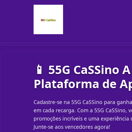
📱 55G CaSSino 
Plataforma de A
Cadastre-se na 55G CaSSino para ganha
em cada recarga. Com a 55G CaSSino, v
promoções incríveis e uma experiência d
Junte-se aos vencedores agora!