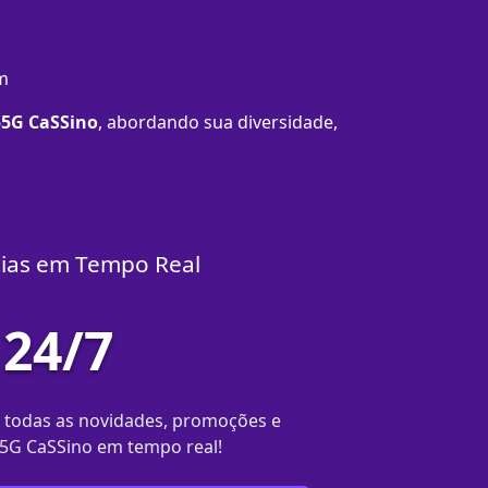
m
55G CaSSino
, abordando sua diversidade,
cias em Tempo Real
24/7
e todas as novidades, promoções e
55G CaSSino em tempo real!