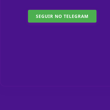
SEGUIR NO TELEGRAM