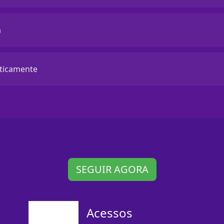
a
aticamente
SEGUIR AGORA
Acessos