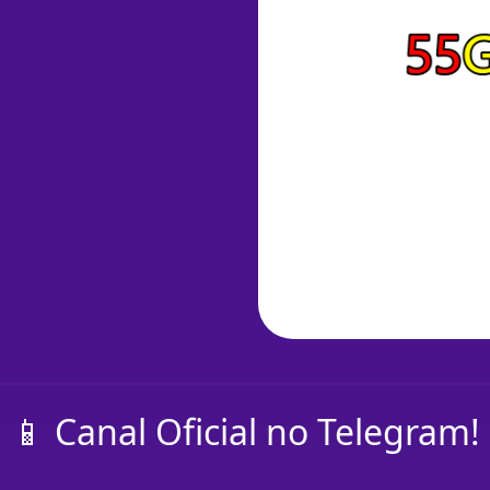
📱 Canal Oficial no Telegram!