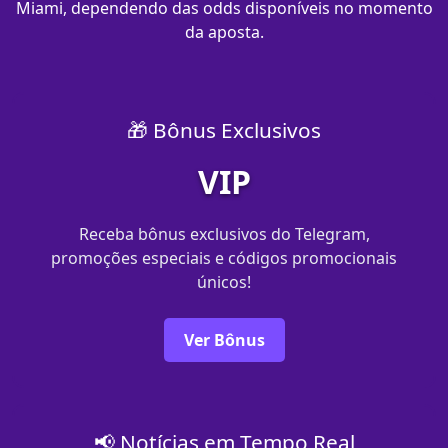
Miami, dependendo das odds disponíveis no momento
da aposta.
🎁 Bônus Exclusivos
VIP
Receba bônus exclusivos do Telegram,
promoções especiais e códigos promocionais
únicos!
Ver Bônus
📢 Notícias em Tempo Real