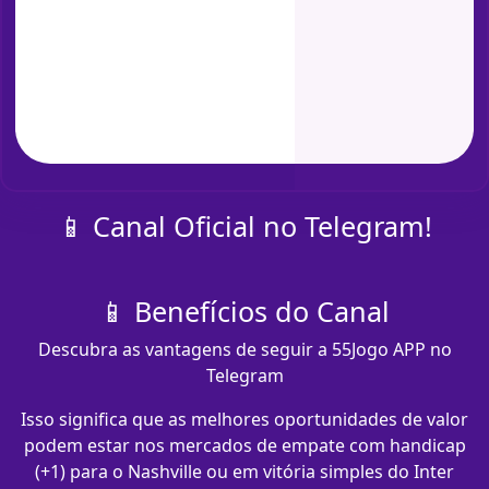
📱 Canal Oficial no Telegram!
📱 Benefícios do Canal
Descubra as vantagens de seguir a 55Jogo APP no
Telegram
Isso significa que as melhores oportunidades de valor
podem estar nos mercados de empate com handicap
(+1) para o Nashville ou em vitória simples do Inter