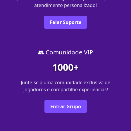
atendimento personalizado!
Falar Suporte
👥 Comunidade VIP
1000+
Junte-se a uma comunidade exclusiva de
jogadores e compartilhe experiências!
Entrar Grupo