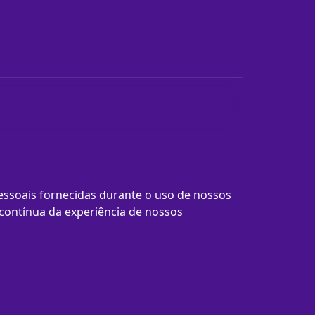
essoais fornecidas durante o uso de nossos
 contínua da experiência de nossos