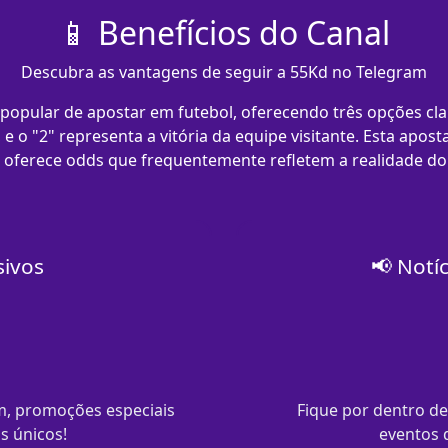
📱 Benefícios do Canal
Descubra as vantagens de seguir a 55Kd no Telegram
 popular de apostar em futebol, oferecendo três opções clara
e o "2" representa a vitória da equipe visitante. Esta apos
 oferece odds que frequentemente refletem a realidade do
sivos
📢 Notí
m, promoções especiais
Fique por dentro d
s únicos!
eventos 