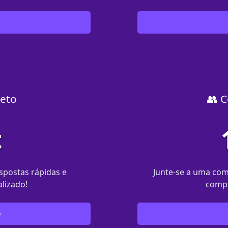
reto
👥 
t
espostas rápidas e
Junte-se a uma com
lizado!
compa
e