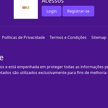
Acessos
Login
Registrar-se
Políticas de Privacidade
Termos e Condições
Sitemap
de
rios e está empenhada em proteger todas as informações p
tados são utilizados exclusivamente para fins de melhoria