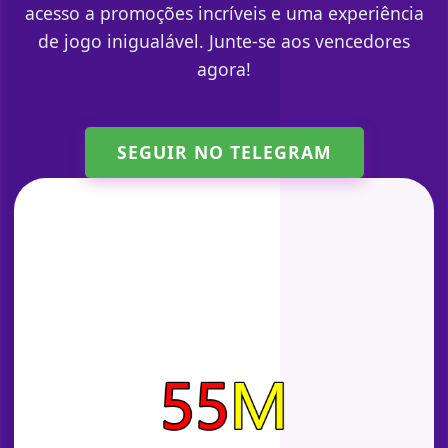
acesso a promoções incríveis e uma experiência
de jogo inigualável. Junte-se aos vencedores
agora!
SEGUIR NO TELEGRAM