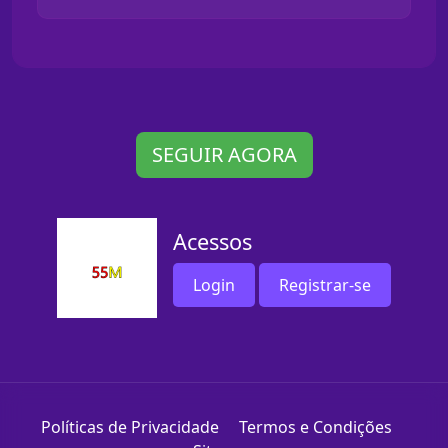
SEGUIR AGORA
Acessos
Login
Registrar-se
Políticas de Privacidade
Termos e Condições