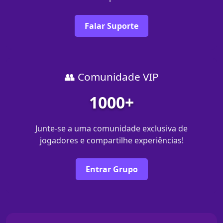
Falar Suporte
👥 Comunidade VIP
1000+
Junte-se a uma comunidade exclusiva de
jogadores e compartilhe experiências!
Entrar Grupo