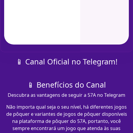
📱 Canal Oficial no Telegram!
📱 Benefícios do Canal
Descubra as vantagens de seguir a 57A no Telegram
Não importa qual seja o seu nível, há diferentes jogos
de pôquer e variantes de jogos de pôquer disponíveis
na plataforma de pôquer do 57A, portanto, você
sempre encontrará um jogo que atenda às suas