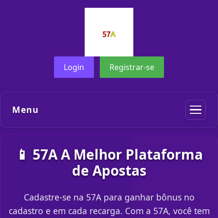
Login
Registrar-se
Menu
📱 57A A Melhor Plataforma
de Apostas
Cadastre-se na 57A para ganhar bônus no
cadastro e em cada recarga. Com a 57A, você tem