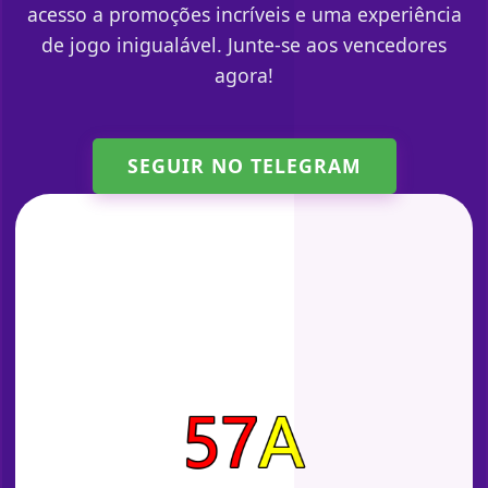
acesso a promoções incríveis e uma experiência
de jogo inigualável. Junte-se aos vencedores
agora!
SEGUIR NO TELEGRAM