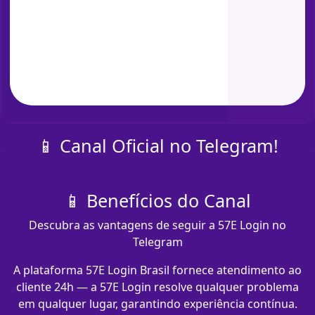
📱 Canal Oficial no Telegram!
📱 Benefícios do Canal
Descubra as vantagens de seguir a 57E Login no
Telegram
A plataforma 57E Login Brasil fornece atendimento ao
cliente 24h — a 57E Login resolve qualquer problema
em qualquer lugar, garantindo experiência contínua.