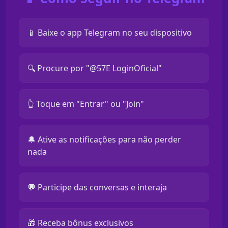
📱 Baixe o app Telegram no seu dispositivo
🔍 Procure por "@57E LoginOficial"
👆 Toque em "Entrar" ou "Join"
🔔 Ative as notificações para não perder
nada
💬 Participe das conversas e interaja
🎁 Receba bônus exclusivos