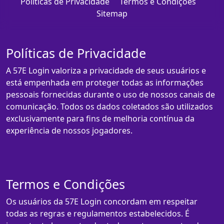
Políticas de Privacidade
Termos e Condições
Sitemap
Políticas de Privacidade
A 57E Login valoriza a privacidade de seus usuários e
está empenhada em proteger todas as informações
pessoais fornecidas durante o uso de nossos canais de
comunicação. Todos os dados coletados são utilizados
exclusivamente para fins de melhoria contínua da
experiência de nossos jogadores.
Termos e Condições
Os usuários da 57E Login concordam em respeitar
todas as regras e regulamentos estabelecidos. É