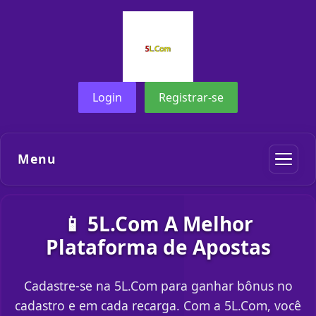
Login
Registrar-se
Menu
📱 5L.Com A Melhor
Plataforma de Apostas
Cadastre-se na 5L.Com para ganhar bônus no
cadastro e em cada recarga. Com a 5L.Com, você