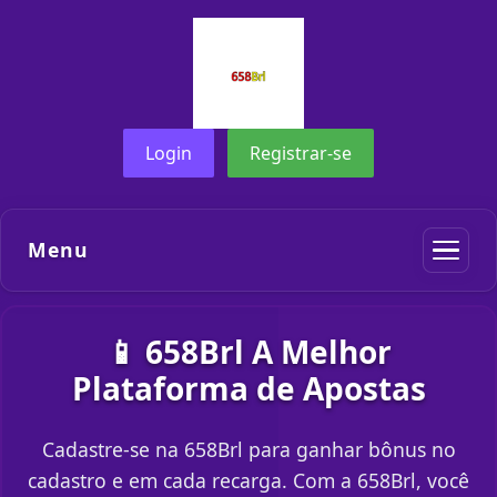
Login
Registrar-se
Menu
📱 658Brl A Melhor
Plataforma de Apostas
Cadastre-se na 658Brl para ganhar bônus no
cadastro e em cada recarga. Com a 658Brl, você