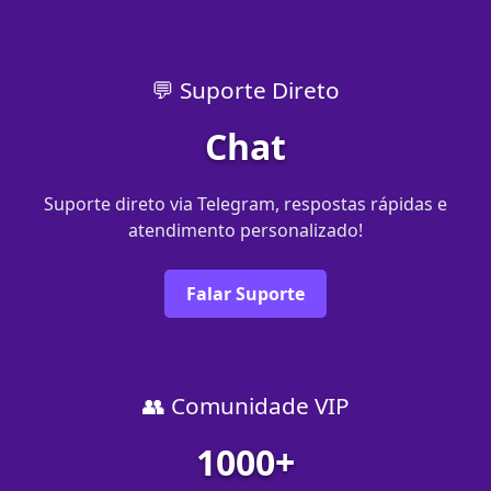
💬 Suporte Direto
Chat
Suporte direto via Telegram, respostas rápidas e
atendimento personalizado!
Falar Suporte
👥 Comunidade VIP
1000+