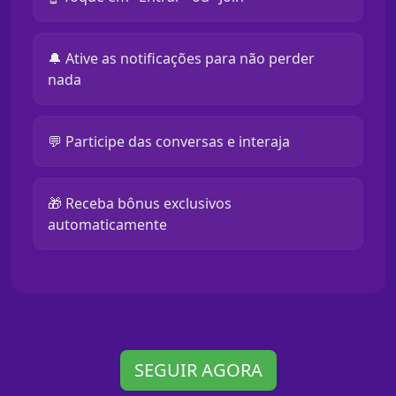
🔔 Ative as notificações para não perder
nada
💬 Participe das conversas e interaja
🎁 Receba bônus exclusivos
automaticamente
SEGUIR AGORA