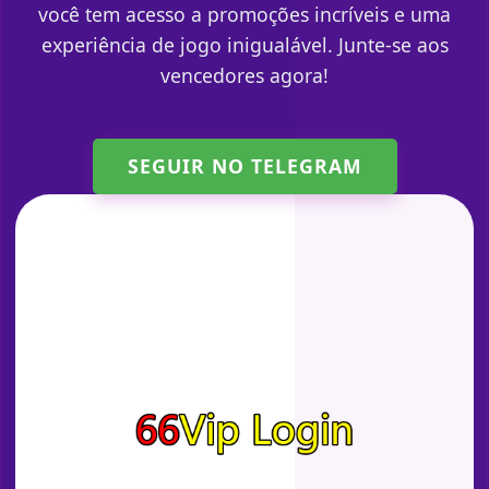
você tem acesso a promoções incríveis e uma
experiência de jogo inigualável. Junte-se aos
vencedores agora!
SEGUIR NO TELEGRAM