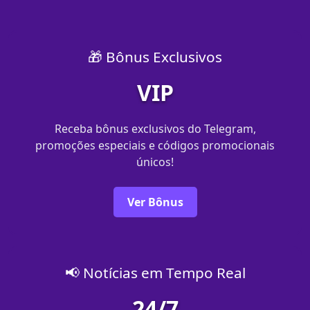
🎁 Bônus Exclusivos
VIP
Receba bônus exclusivos do Telegram,
promoções especiais e códigos promocionais
únicos!
Ver Bônus
📢 Notícias em Tempo Real
24/7