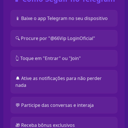
📱 Baixe o app Telegram no seu dispositivo
🔍 Procure por "@66Vip LoginOficial"
👆 Toque em "Entrar" ou "Join"
🔔 Ative as notificações para não perder
nada
💬 Participe das conversas e interaja
🎁 Receba bônus exclusivos