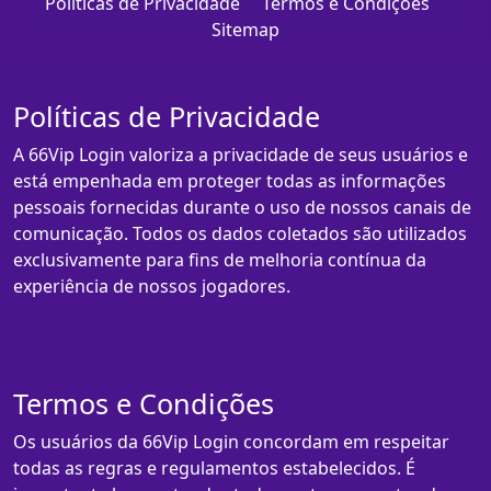
Políticas de Privacidade
Termos e Condições
Sitemap
Políticas de Privacidade
A 66Vip Login valoriza a privacidade de seus usuários e
está empenhada em proteger todas as informações
pessoais fornecidas durante o uso de nossos canais de
comunicação. Todos os dados coletados são utilizados
exclusivamente para fins de melhoria contínua da
experiência de nossos jogadores.
Termos e Condições
Os usuários da 66Vip Login concordam em respeitar
todas as regras e regulamentos estabelecidos. É