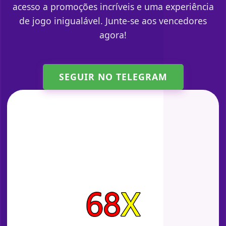
acesso a promoções incríveis e uma experiência
de jogo inigualável. Junte-se aos vencedores
agora!
SEGUIR NO TELEGRAM