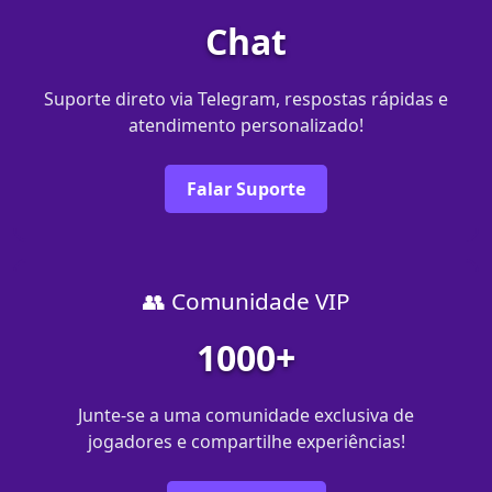
Chat
Suporte direto via Telegram, respostas rápidas e
atendimento personalizado!
Falar Suporte
👥 Comunidade VIP
1000+
Junte-se a uma comunidade exclusiva de
jogadores e compartilhe experiências!