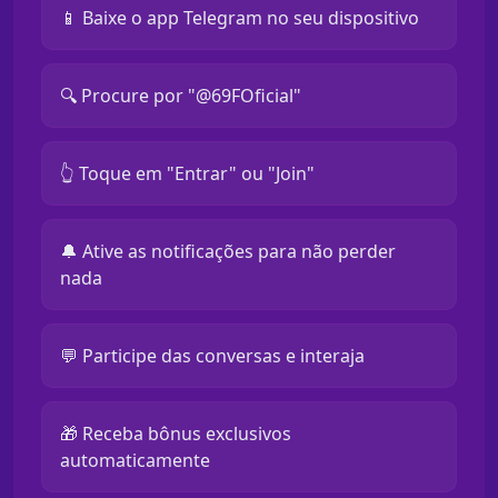
📱 Baixe o app Telegram no seu dispositivo
🔍 Procure por "@69FOficial"
👆 Toque em "Entrar" ou "Join"
🔔 Ative as notificações para não perder
nada
💬 Participe das conversas e interaja
🎁 Receba bônus exclusivos
automaticamente