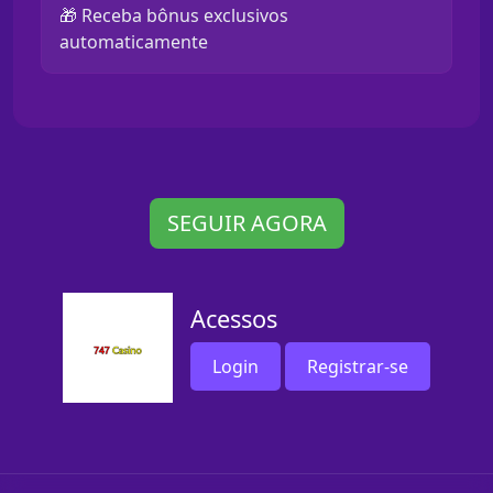
🎁 Receba bônus exclusivos
automaticamente
SEGUIR AGORA
Acessos
Login
Registrar-se