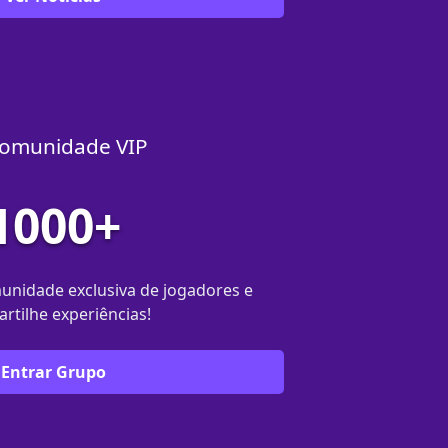
Comunidade VIP
1000+
unidade exclusiva de jogadores e
rtilhe experiências!
Entrar Grupo