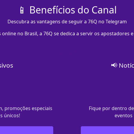
📱 Benefícios do Canal
Descubra as vantagens de seguir a 76Q no Telegram
 online no Brasil, a 76Q se dedica a servir os apostadores
sivos
📢 Notí
m, promoções especiais
Fique por dentro d
s únicos!
eventos 