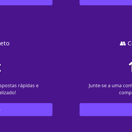
reto
👥 
t
espostas rápidas e
Junte-se a uma com
lizado!
compa
e