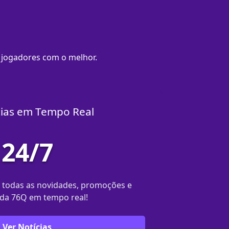
 e jogadores com o melhor.
cias em Tempo Real
24/7
e todas as novidades, promoções e
da 76Q em tempo real!
Ver Notícias