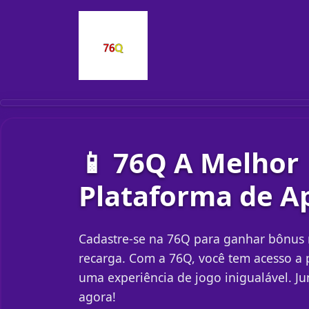
📱 76Q A Melhor
Plataforma de A
Cadastre-se na 76Q para ganhar bônus 
recarga. Com a 76Q, você tem acesso a 
uma experiência de jogo inigualável. J
agora!