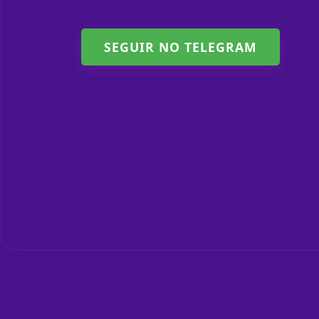
SEGUIR NO TELEGRAM