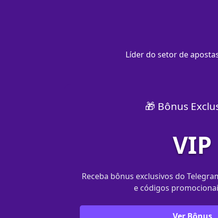
Líder do setor de apostas
🎁 Bônus Exclu
VIP
Receba bônus exclusivos do Telegra
e códigos promocionai
Ver Bônus