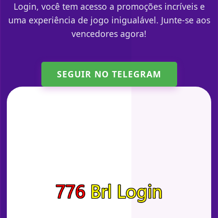
Login, você tem acesso a promoções incríveis e
uma experiência de jogo inigualável. Junte-se aos
vencedores agora!
SEGUIR NO TELEGRAM