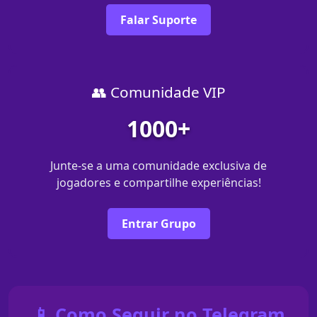
Falar Suporte
👥 Comunidade VIP
1000+
Junte-se a uma comunidade exclusiva de
jogadores e compartilhe experiências!
Entrar Grupo
📱 Como Seguir no Telegram