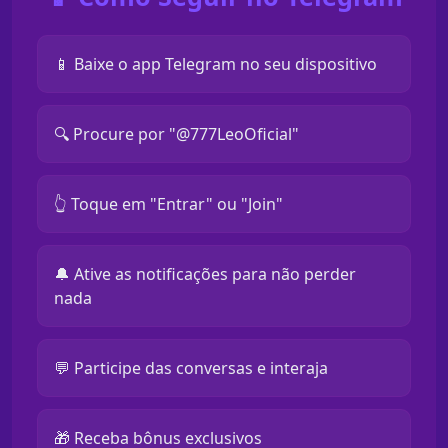
📱 Baixe o app Telegram no seu dispositivo
🔍 Procure por "@777LeoOficial"
👆 Toque em "Entrar" ou "Join"
🔔 Ative as notificações para não perder
nada
💬 Participe das conversas e interaja
🎁 Receba bônus exclusivos