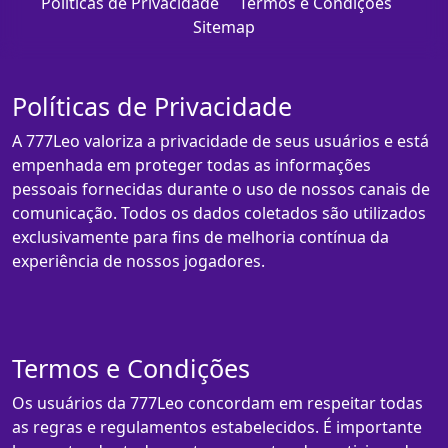
Políticas de Privacidade
Termos e Condições
Sitemap
Políticas de Privacidade
A 777Leo valoriza a privacidade de seus usuários e está
empenhada em proteger todas as informações
pessoais fornecidas durante o uso de nossos canais de
comunicação. Todos os dados coletados são utilizados
exclusivamente para fins de melhoria contínua da
experiência de nossos jogadores.
Termos e Condições
Os usuários da 777Leo concordam em respeitar todas
as regras e regulamentos estabelecidos. É importante