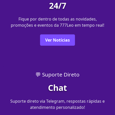
24/7
Fique por dentro de todas as novidades,
promoções e eventos da 777Leo em tempo real!
Ver Notícias
💬 Suporte Direto
Chat
Suporte direto via Telegram, respostas rápidas e
atendimento personalizado!