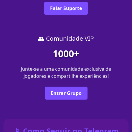
Falar Suporte
👥 Comunidade VIP
1000+
Junte-se a uma comunidade exclusiva de
jogadores e compartilhe experiências!
Entrar Grupo
📱 Como Seguir no Telegram