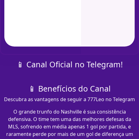
📱 Canal Oficial no Telegram!
📱 Benefícios do Canal
Descubra as vantagens de seguir a 777Leo no Telegram
O grande trunfo do Nashville é sua consistência
defensiva. O time tem uma das melhores defesas da
MLS, sofrendo em média apenas 1 gol por partida, e
raramente perde por mais de um gol de diferença um