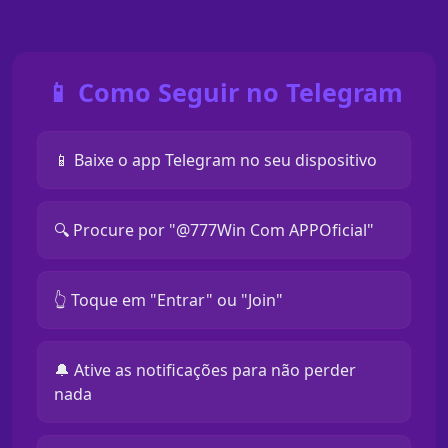
📱 Como Seguir no Telegram
📱 Baixe o app Telegram no seu dispositivo
🔍 Procure por "@777Win Com APPOficial"
👆 Toque em "Entrar" ou "Join"
🔔 Ative as notificações para não perder
nada