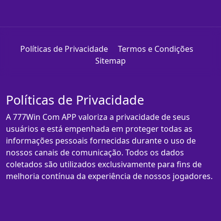
Políticas de Privacidade
Termos e Condições
Sitemap
Políticas de Privacidade
A 777Win Com APP valoriza a privacidade de seus
usuários e está empenhada em proteger todas as
informações pessoais fornecidas durante o uso de
nossos canais de comunicação. Todos os dados
coletados são utilizados exclusivamente para fins de
melhoria contínua da experiência de nossos jogadores.