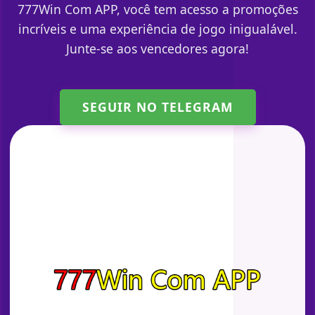
777Win Com APP, você tem acesso a promoções
incríveis e uma experiência de jogo inigualável.
Junte-se aos vencedores agora!
SEGUIR NO TELEGRAM