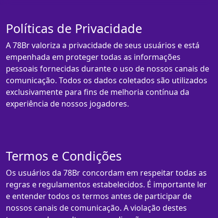
Políticas de Privacidade
A 78Br valoriza a privacidade de seus usuários e está
empenhada em proteger todas as informações
pessoais fornecidas durante o uso de nossos canais de
comunicação. Todos os dados coletados são utilizados
exclusivamente para fins de melhoria contínua da
experiência de nossos jogadores.
Termos e Condições
Os usuários da 78Br concordam em respeitar todas as
regras e regulamentos estabelecidos. É importante ler
e entender todos os termos antes de participar de
nossos canais de comunicação. A violação destes