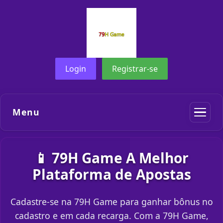
Login
Registrar-se
Menu
📱 79H Game A Melhor
Plataforma de Apostas
Cadastre-se na 79H Game para ganhar bônus no
cadastro e em cada recarga. Com a 79H Game,