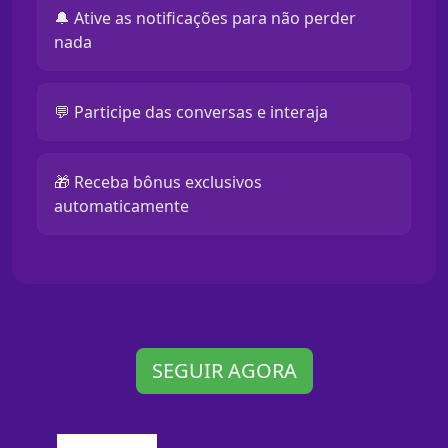
🔔 Ative as notificações para não perder
nada
💬 Participe das conversas e interaja
🎁 Receba bônus exclusivos
automaticamente
SEGUIR AGORA