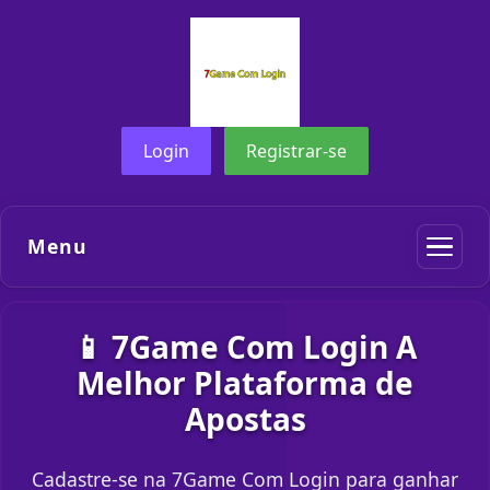
Login
Registrar-se
Menu
📱 7Game Com Login A
Melhor Plataforma de
Apostas
Cadastre-se na 7Game Com Login para ganhar