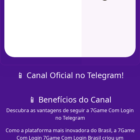
📱 Canal Oficial no Telegram!
📱 Benefícios do Canal
Descubra as vantagens de seguir a 7Game Com Login
no Telegram
Como a plataforma mais inovadora do Brasil, a 7Game
Com Login 7Game Com Login Brasil criou um