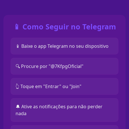
📱 Como Seguir no Telegram
📱 Baixe o app Telegram no seu dispositivo
🔍 Procure por "@7KfpgOficial"
👆 Toque em "Entrar" ou "Join"
🔔 Ative as notificações para não perder
nada