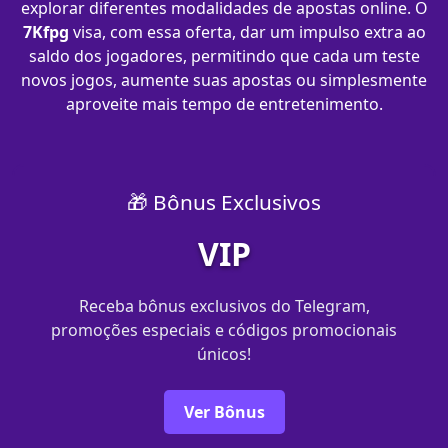
explorar diferentes modalidades de apostas online. O
7Kfpg
visa, com essa oferta, dar um impulso extra ao
saldo dos jogadores, permitindo que cada um teste
novos jogos, aumente suas apostas ou simplesmente
aproveite mais tempo de entretenimento.
🎁 Bônus Exclusivos
VIP
Receba bônus exclusivos do Telegram,
promoções especiais e códigos promocionais
únicos!
Ver Bônus