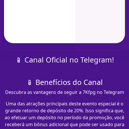
📱 Canal Oficial no Telegram!
📱 Benefícios do Canal
Descubra as vantagens de seguir a 7Kfpg no Telegram
Uma das atrações principais deste evento especial é o
grande retorno de depósito de 20%. Isso significa que,
ao efetuar um depósito no período da promoção, você
receberá um bônus adicional que pode ser usado para