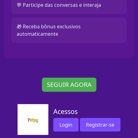
💬 Participe das conversas e interaja
🎁 Receba bônus exclusivos
automaticamente
SEGUIR AGORA
Acessos
Login
Registrar-se