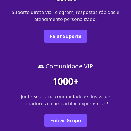
Suporte direto via Telegram, respostas rápidas e
atendimento personalizado!
Falar Suporte
👥 Comunidade VIP
1000+
Junte-se a uma comunidade exclusiva de
jogadores e compartilhe experiências!
Entrar Grupo