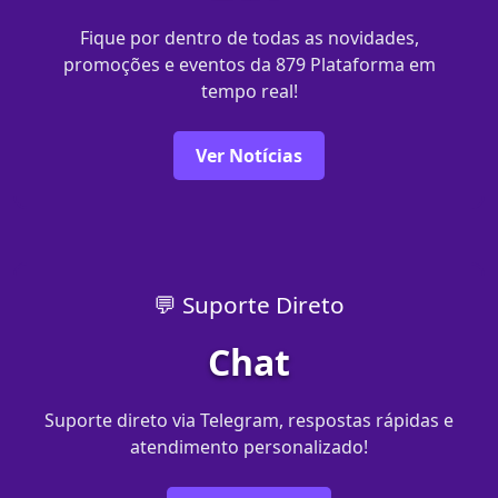
Fique por dentro de todas as novidades,
promoções e eventos da 879 Plataforma em
tempo real!
Ver Notícias
💬 Suporte Direto
Chat
Suporte direto via Telegram, respostas rápidas e
atendimento personalizado!