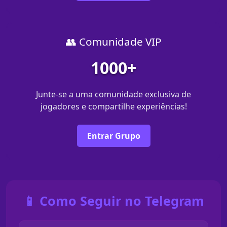
👥 Comunidade VIP
1000+
Junte-se a uma comunidade exclusiva de
jogadores e compartilhe experiências!
Entrar Grupo
📱 Como Seguir no Telegram