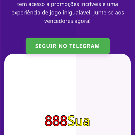
tem acesso a promoções incríveis e uma
experiência de jogo inigualável. Junte-se aos
vencedores agora!
SEGUIR NO TELEGRAM