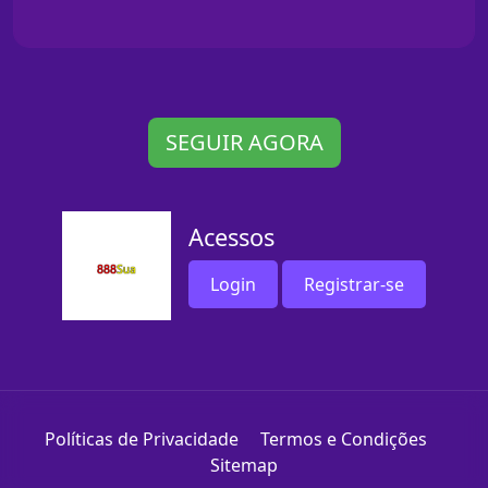
SEGUIR AGORA
Acessos
Login
Registrar-se
Políticas de Privacidade
Termos e Condições
Sitemap