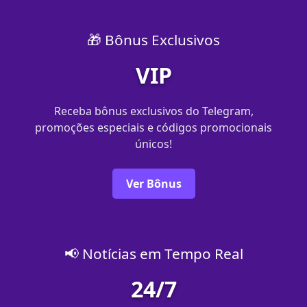
🎁 Bônus Exclusivos
VIP
Receba bônus exclusivos do Telegram,
promoções especiais e códigos promocionais
únicos!
Ver Bônus
📢 Notícias em Tempo Real
24/7