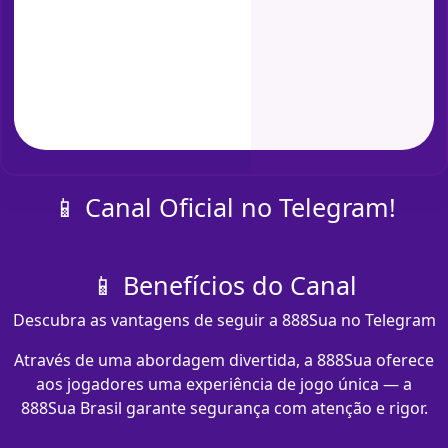
📱 Canal Oficial no Telegram!
📱 Benefícios do Canal
Descubra as vantagens de seguir a 888Sua no Telegram
Através de uma abordagem divertida, a 888Sua oferece
aos jogadores uma experiência de jogo única — a
888Sua Brasil garante segurança com atenção e rigor.