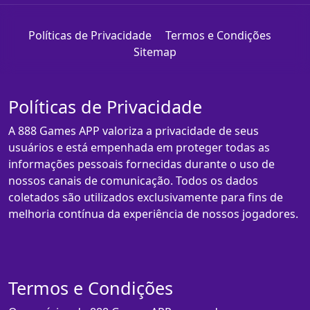
Políticas de Privacidade
Termos e Condições
Sitemap
Políticas de Privacidade
A 888 Games APP valoriza a privacidade de seus
usuários e está empenhada em proteger todas as
informações pessoais fornecidas durante o uso de
nossos canais de comunicação. Todos os dados
coletados são utilizados exclusivamente para fins de
melhoria contínua da experiência de nossos jogadores.
Termos e Condições