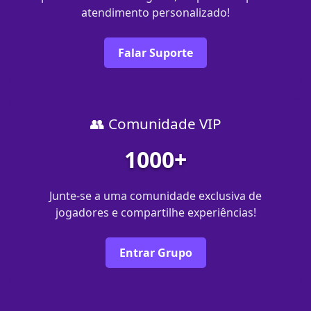
atendimento personalizado!
Falar Suporte
👥 Comunidade VIP
1000+
Junte-se a uma comunidade exclusiva de
jogadores e compartilhe experiências!
Entrar Grupo