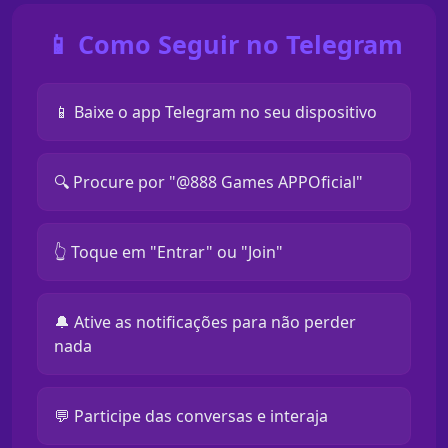
📱 Como Seguir no Telegram
📱 Baixe o app Telegram no seu dispositivo
🔍 Procure por "@888 Games APPOficial"
👆 Toque em "Entrar" ou "Join"
🔔 Ative as notificações para não perder
nada
💬 Participe das conversas e interaja