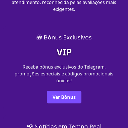
atendimento, reconhecida pelas avaliações mais
exigentes.
🎁 Bônus Exclusivos
VIP
Receba bônus exclusivos do Telegram,
promoções especiais e códigos promocionais
únicos!
Ver Bônus
📢 Notícias em Tempo Real