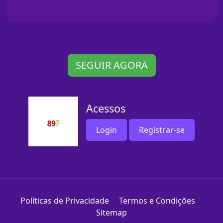
SEGUIR AGORA
Acessos
Login
Registrar-se
Políticas de Privacidade
Termos e Condições
Sitemap