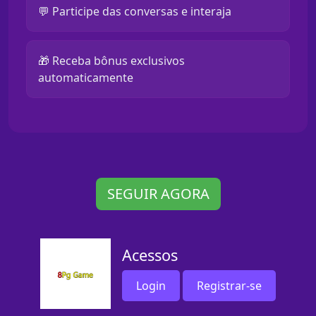
💬 Participe das conversas e interaja
🎁 Receba bônus exclusivos
automaticamente
SEGUIR AGORA
Acessos
Login
Registrar-se