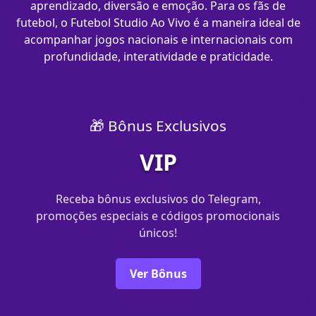
aprendizado, diversão e emoção. Para os fãs de
futebol, o Futebol Studio Ao Vivo é a maneira ideal de
acompanhar jogos nacionais e internacionais com
profundidade, interatividade e praticidade.
🎁 Bônus Exclusivos
VIP
Receba bônus exclusivos do Telegram,
promoções especiais e códigos promocionais
únicos!
Ver Bônus