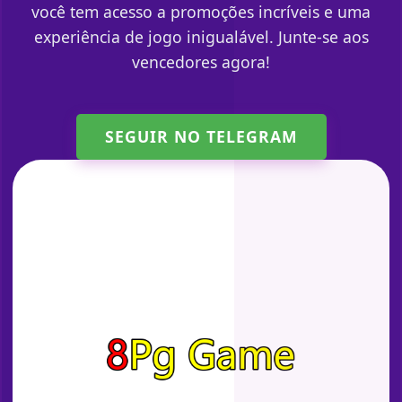
você tem acesso a promoções incríveis e uma
experiência de jogo inigualável. Junte-se aos
vencedores agora!
SEGUIR NO TELEGRAM