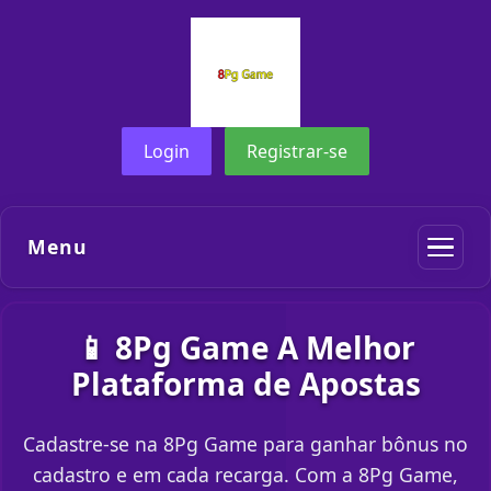
Login
Registrar-se
Menu
📱 8Pg Game A Melhor
Plataforma de Apostas
Cadastre-se na 8Pg Game para ganhar bônus no
cadastro e em cada recarga. Com a 8Pg Game,